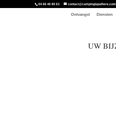
04 66 46 80 63
contact@campinglapalhere.com
Ontvangst
Diensten
UW BIJ