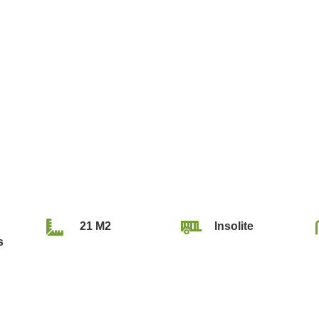


21 M2
Insolite
s