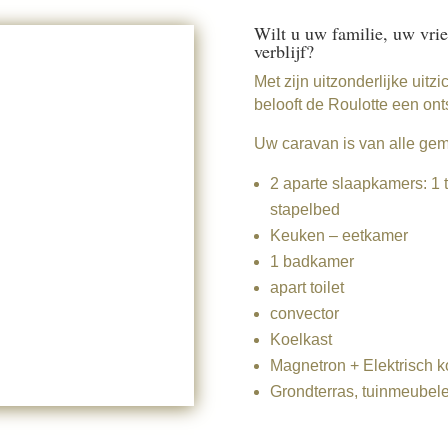
Wilt u uw familie, uw vri
verblijf?
Met zijn uitzonderlijke uit
belooft de Roulotte een on
Uw caravan is van alle ge
2 aparte slaapkamers: 1
stapelbed
Keuken – eetkamer
1 badkamer
apart toilet
convector
Koelkast
Magnetron + Elektrisch k
Grondterras, tuinmeubel