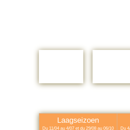
Laagseizoen
Du 11/04 au 4/07 et du 29/08 au 06/10
Du 4