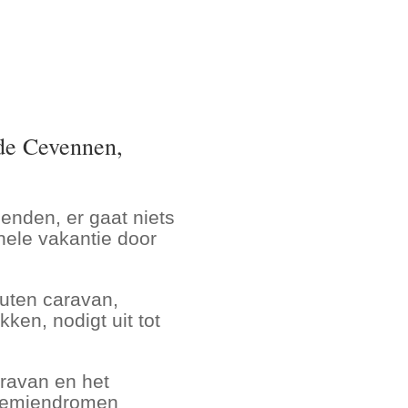
 de Cevennen,
ienden, er gaat niets
nele vakantie door
outen caravan,
ken, nodigt uit tot
aravan en het
ohemiendromen