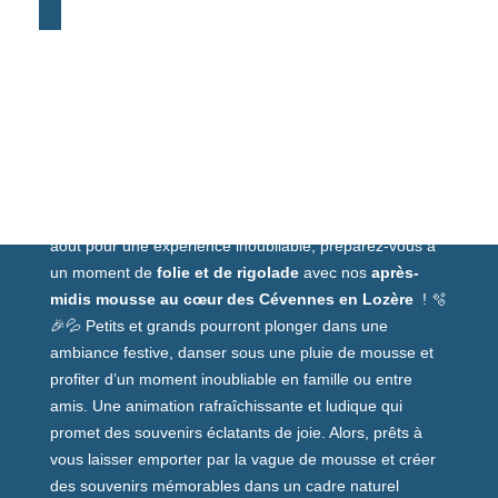
DÉCOUVREZ L'APRÈS-MIDI MOUSSE
🫧Après-midi Mousse : Fun et Rires
Garanties !😄
Rejoignez-nous chaque mercredi après-midi de juillet et
août pour une expérience inoubliable, préparez-vous à
un moment de
folie et de rigolade
avec nos
après-
midis mousse au cœur des Cévennes en Lozère
! 🫧
🎉💦 Petits et grands pourront plonger dans une
ambiance festive, danser sous une pluie de mousse et
profiter d’un moment inoubliable en famille ou entre
amis. Une animation rafraîchissante et ludique qui
promet des souvenirs éclatants de joie. Alors, prêts à
vous laisser emporter par la vague de mousse et créer
des souvenirs mémorables dans un cadre naturel