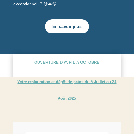
exceptionnel. ? 😄🌊🫧
En savoir plus
OUVERTURE D’AVRIL A OCTOBRE
Votre restauration et dépôt de pains
du 5 Juillet au 24
Août 2025